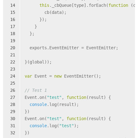
14
this
._cbQueue[type].forEach(
function
 (
c
15
        cb(data);
16
      });
17
    }
18
  };
19
20
  exports.EventEmitter = EventEmitter;
21
22
}(global));
23
24
var
 Event = 
new
 EventEmitter();
25
26
// Test 1
27
Event.on(
"test"
, 
function
(
result
) 
{
28
console
.log(result);
29
})
30
Event.on(
"test"
, 
function
(
result
) 
{
31
console
.log(
"test"
);
32
})