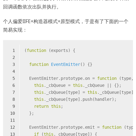
回调函数依次出队并执行。
个人偏爱IIFE+构造器模式+原型模式，于是有了下面的一个
简易实现：
1
(
function
 (
exports
) 
{
2
3
function
EventEmitter
(
) 
{}
4
5
  EventEmitter.prototype.on = 
function
 (
type,
6
this
._cbQueue = 
this
._cbQueue || {};
7
this
._cbQueue[type] = 
this
._cbQueue[type]
8
this
._cbQueue[type].push(handler);
9
return
this
;
10
  };
11
12
  EventEmitter.prototype.emit = 
function
 (
typ
13
if
 (
this
._cbQueue[type]) {