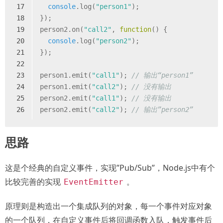
17
console
.log(
"person1"
);
18
});
19
person2.on(
"call2"
, 
function
(
) 
{
20
console
.log(
"person2"
);
21
});
22
23
person1.emit(
"call1"
); 
// 输出“person1”
24
person1.emit(
"call2"
); 
// 没有输出
25
person2.emit(
"call1"
); 
// 没有输出
26
person2.emit(
"call2"
); 
// 输出”person2”
思路
这是个经典的自定义事件，实现”Pub/Sub”，Node.js中有个
比较完善的实现
。
EventEmitter
原理则是构造出一个集成队列的对象，每一个事件对应对象
的一个队列，在自定义事件后将回调函数入队，触发事件后