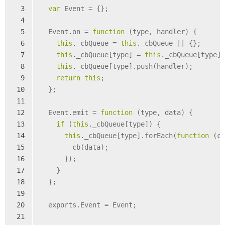
3
var
 Event = {};
4
5
  Event.on = 
function
 (
type, handler
) 
{
6
this
._cbQueue = 
this
._cbQueue || {};
7
this
._cbQueue[type] = 
this
._cbQueue[type]
8
this
._cbQueue[type].push(handler);
9
return
this
;
10
  };
11
12
  Event.emit = 
function
 (
type, data
) 
{
13
if
 (
this
._cbQueue[type]) {
14
this
._cbQueue[type].forEach(
function
 (
c
15
        cb(data);
16
      });
17
    }
18
  };
19
20
  exports.Event = Event;
21