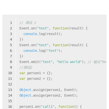
1
// 测试 1
2
Event.on(
"test"
, 
function
(
result
) 
{
3
console
.log(result);
4
})
5
Event.on(
"test"
, 
function
(
result
) 
{
6
console
.log(
"test"
);
7
})
8
Event.emit(
"test"
, 
"hello world"
); 
// 输出“hell
9
//测试2
10
var
 person1 = {};
11
var
 person2 = {};
12
13
Object
.assign(person1, Event);
14
Object
.assign(person2, Event);
15
16
person1.on(
"call1"
, 
function
(
) 
{