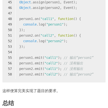
45
Object
.assign(person1, Event);
46
Object
.assign(person2, Event);
47
48
person1.on(
"call1"
, 
function
(
) 
{
49
console
.log(
"person1"
);
50
});
51
person2.on(
"call2"
, 
function
(
) 
{
52
console
.log(
"person2"
);
53
});
54
55
person1.emit(
"call1"
); 
// 输出“person1”
56
person1.emit(
"call2"
); 
// 没有输出
57
person2.emit(
"call1"
); 
// 没有输出
58
person2.emit(
"call2"
); 
// 输出”person2”
这样便算完美实现了题目的要求。
总结