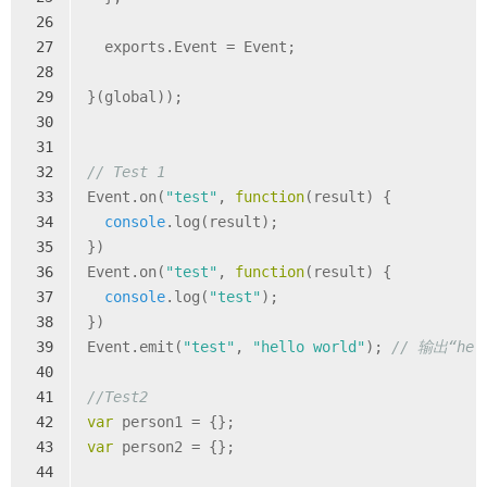
26
27
  exports.Event = Event;
28
29
}(global));
30
31
32
// Test 1
33
Event.on(
"test"
, 
function
(
result
) 
{
34
console
.log(result);
35
})
36
Event.on(
"test"
, 
function
(
result
) 
{
37
console
.log(
"test"
);
38
})
39
Event.emit(
"test"
, 
"hello world"
); 
// 输出“hell
40
41
//Test2
42
var
 person1 = {};
43
var
 person2 = {};
44