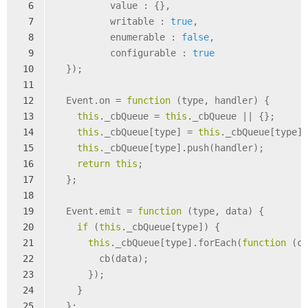
6
	  value : {},
7
	  writable : 
true
,
8
	  enumerable : 
false
,
9
	  configurable : 
true
10
  });
11
12
  Event.on = 
function
 (
type, handler
) 
{
13
this
._cbQueue = 
this
._cbQueue || {};
14
this
._cbQueue[type] = 
this
._cbQueue[type]
15
this
._cbQueue[type].push(handler);
16
return
this
;
17
  };
18
19
  Event.emit = 
function
 (
type, data
) 
{
20
if
 (
this
._cbQueue[type]) {
21
this
._cbQueue[type].forEach(
function
 (
c
22
        cb(data);
23
      });
24
    }
25
  };