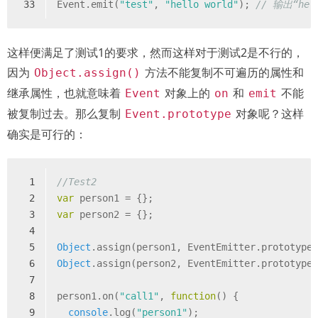
33
Event.emit(
"test"
, 
"hello world"
); 
// 输出“hell
这样便满足了测试1的要求，然而这样对于测试2是不行的，
因为
方法不能复制不可遍历的属性和
Object.assign()
继承属性，也就意味着
对象上的
和
不能
Event
on
emit
被复制过去。那么复制
对象呢？这样
Event.prototype
确实是可行的：
1
//Test2
2
var
 person1 = {};
3
var
 person2 = {};
4
5
Object
.assign(person1, EventEmitter.prototype
6
Object
.assign(person2, EventEmitter.prototype
7
8
person1.on(
"call1"
, 
function
(
) 
{
9
console
.log(
"person1"
);