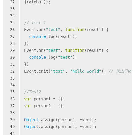
22
}(global));
23
24
25
// Test 1
26
Event.on(
"test"
, 
function
(
result
) 
{
27
console
.log(result);
28
})
29
Event.on(
"test"
, 
function
(
result
) 
{
30
console
.log(
"test"
);
31
})
32
Event.emit(
"test"
, 
"hello world"
); 
// 输出“hell
33
34
35
//Test2
36
var
 person1 = {};
37
var
 person2 = {};
38
39
Object
.assign(person1, Event);
40
Object
.assign(person2, Event);
41