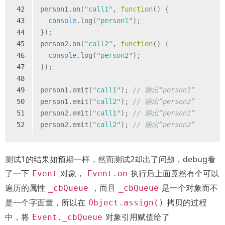
42
person1.on(
"call1"
, 
function
(
) 
{
43
console
.log(
"person1"
);
44
});
45
person2.on(
"call2"
, 
function
(
) 
{
46
console
.log(
"person2"
);
47
});
48
49
person1.emit(
"call1"
); 
// 输出“person1”
50
person1.emit(
"call2"
); 
// 输出”person2”
51
person2.emit(
"call1"
); 
// 输出”person1”
52
person2.emit(
"call2"
); 
// 输出”person2”
测试1的结果如预期一样，然而测试2却出了问题，debug看
了一下
对象，
执行后上面竟然有个可以
Event
Event.on
遍历的属性
，而且
是一个对象而不
_cbQueue
_cbQueue
是一个字面量，所以在
拷贝的过程
Object.assign()
中，将
对象引用赋值给了
Event._cbQueue